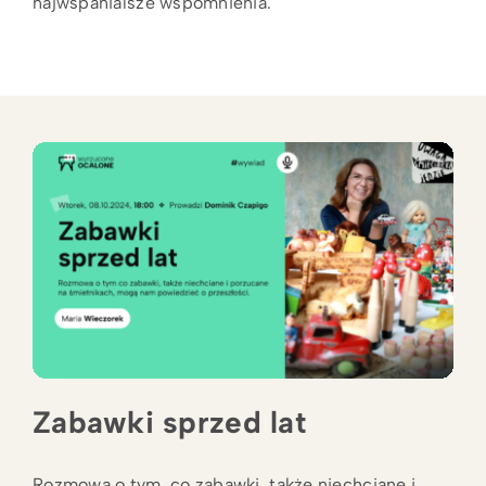
najwspanialsze wspomnienia.
Zabawki sprzed lat
Rozmowa o tym, co zabawki, także niechciane i